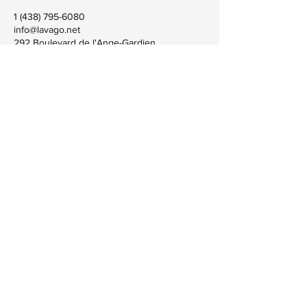
1 (438) 795-6080
info@lavago.net
292 Boulevard de l'Ange-Gardien,
L'Assomption, QC, Canada
© 2023 by Company Name. Proudly created
with
Wix.com