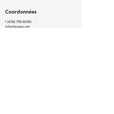
Coordonnées
1 (438) 795-6080
info@lavago.net
292 Boulevard de l'Ange-Gardien,
L'Assomption, QC, Canada