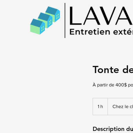
Tonte d
À partir de 400$ po
1 h
1
Chez le c
Description du